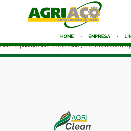
Pintura Líquida
Agriaço
HOME
EMPRESA
LI
Pinturas padrão Pinturas especiais (obras marítimas) Eq