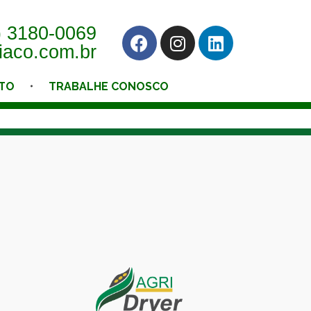
) 3180-0069
iaco.com.br
TO
TRABALHE CONOSCO