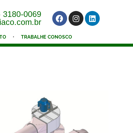
) 3180-0069
iaco.com.br
TO
TRABALHE CONOSCO